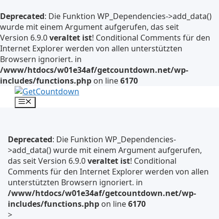
Deprecated
: Die Funktion WP_Dependencies->add_data()
wurde mit einem Argument aufgerufen, das seit
Version 6.9.0
veraltet ist
! Conditional Comments für den
Internet Explorer werden von allen unterstützten
Browsern ignoriert. in
/www/htdocs/w01e34af/getcountdown.net/wp-
includes/functions.php
on line
6170
Zum
Inhalt
Menü
springen
Deprecated
: Die Funktion WP_Dependencies-
>add_data() wurde mit einem Argument aufgerufen,
das seit Version 6.9.0
veraltet ist
! Conditional
Comments für den Internet Explorer werden von allen
unterstützten Browsern ignoriert. in
/www/htdocs/w01e34af/getcountdown.net/wp-
includes/functions.php
on line
6170
>