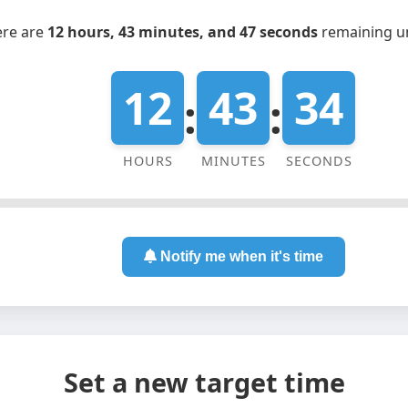
ere are
12 hours, 43 minutes, and 47 seconds
remaining un
12
43
34
:
:
HOURS
MINUTES
SECONDS
Notify me when it's time
Set a new target time