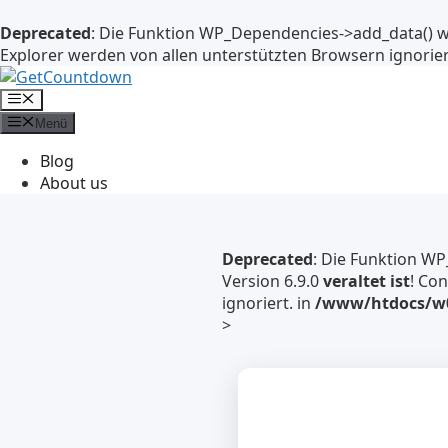
Deprecated
: Die Funktion WP_Dependencies->add_data() w
Explorer werden von allen unterstützten Browsern ignorier
Zum
Inhalt
Menü
springen
Menü
Blog
About us
Deprecated
: Die Funktion W
Version 6.9.0
veraltet ist
! Co
ignoriert. in
/www/htdocs/w0
>